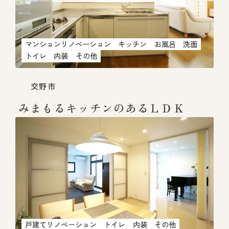
マンションリノベーション
キッチン
お風呂
洗面
トイレ
内装
その他
交野市
みまもるキッチンのあるＬＤＫ
戸建てリノベーション
トイレ
内装
その他