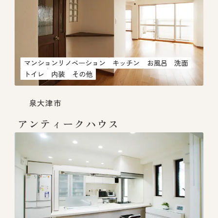
マンションリノベーション
キッチン
お風呂
洗面
トイレ
内装
その他
泉大津市
アンティークハウス