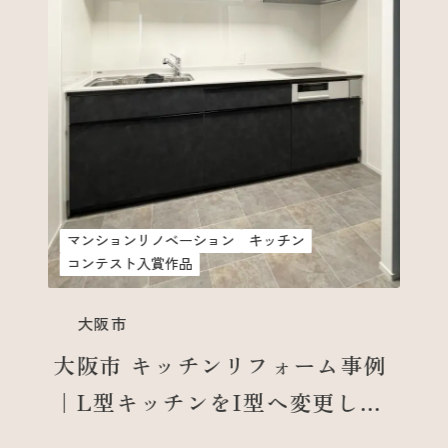
トイレ
内装
その他
大阪市
大阪市 マンションリ
ン事例｜ワンルームL
た自分だけの快適空
キッチン
リフォーム事例
I型へ変更し家
た施工事例