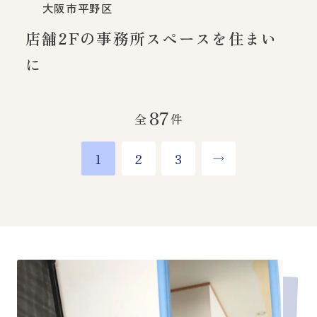
大阪市平野区
店舗2Fの事務所スペースを住まい
に
87
全
件
1
2
3