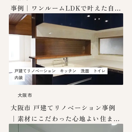
事例｜ワンルームLDKで叶えた自
分だけの快適空間
戸建てリノベーション
キッチン
洗面
トイレ
内装
大阪市
大阪市 戸建てリノベーション事例
｜素材にこだわった心地よい住まい
へ