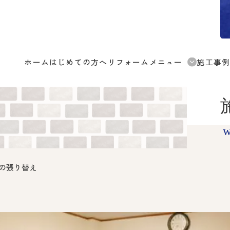
ホ
ー
ム
は
じ
め
て
の
方
へ
リ
フ
ォ
ー
ム
メ
ニ
ュ
ー
施
工
事
w
の張り替え