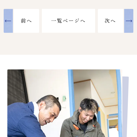
用するかです。
この記事では、相続登記義務化の内容
前へ
次へ
一覧ページへ
や手続きの流れに加え、東大阪で実家
や相続不動産を所有している方に向け
て、売却・賃貸・リフォームなどの活
前へ
次へ
一覧ページへ
用方法についてわかりやすく解説しま
す。