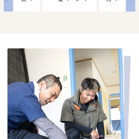
や手続きの流れに加え、東大阪で実家
め
や相続不動産を所有している方に向け
し
て、売却・賃貸・リフォームなどの活
前へ
次へ
一覧ページへ
用方法についてわかりやすく解説しま
す。