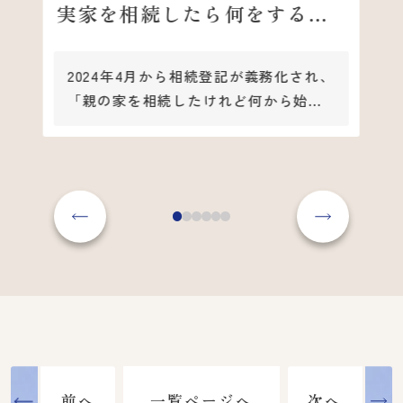
実家を相続したら何をする？
ン
手続きと活用方法を解説
選
2024年4月から相続登記が義務化され、
東
「親の家を相続したけれど何から始め
る
ればいいかわからない」「東大阪にあ
ど
る実家を相続したものの、そのままに
っ
なっている」という方も多いのではな
る
いでしょうか。
戸
相続登記は法律で義務化されており、
ト
放置すると過料の対象となる可能性が
ル
あります。しかし、本当に大切なのは
わ
登記を終えた後、その不動産をどう活
用するかです。
こ
古
この記事では、相続登記義務化の内容
そ
前へ
次へ
一覧ページへ