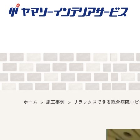
ホーム
施工事例
リラックスできる総合病院ロビ